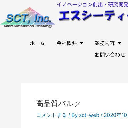
イノベーション創出・研究開
内
容
を
ス
キ
ホーム
会社概要
業務内容
ッ
お問い合わせ
プ
高品質バルク
コメントする
/ By
sct-web
/
2020年1