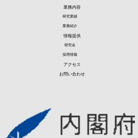
のため。
業務内容
メールマガジン等の配信、セミナーやイベントのご
研究業績
案内等のため。
業務紹介
当サイトが実施するアンケートへのご協力のお願い
情報提供
のため。
研究会
商品や景品、プレゼント等の発送のため。
採用情報
当サイトのサービス向上・改善、新サービスを検討
アクセス
するための分析等を行うため。
お問い合わせ
個人を識別できない形で統計データを作成し、当サ
イトおよびお客様の参考資料とするため。
個人情報の第三者提供
お客様からお預かりした個人情報を、個人情報保護
法その他の法令に基づき開示が認められる場合を除
き、ご本人様の同意を得ずに第三者に提供すること