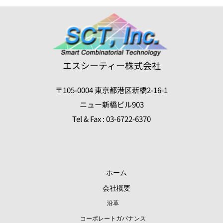
個人情報の管理
お客様からお預かりした個人情報は、不正アクセ
ス、紛失、漏えい等が起こらないよう、慎重かつ適
切に管理します。
エスシーティー株式会社
個人情報の利用目的
〒105-0004 東京都港区新橋2-16-1
当サイトでは、お客様からのお問い合わせやサービ
ニュー新橋ビル903
スへのお申し込み等を通じて、お客様の氏名、生年
Tel & Fax : 03-6722-6370
月日、住所、電話番号、メールアドレス等の個人情
0
報をご提供いただく場合があります。その場合は、
以下に示す利用目的のために、適正に利用するもの
ホーム
と致します。
会社概要
お客様からのお問い合わせ等に対応するため。
沿革
お客様からお申し込みいただいたサービス等の提供
コーポレートガバナンス