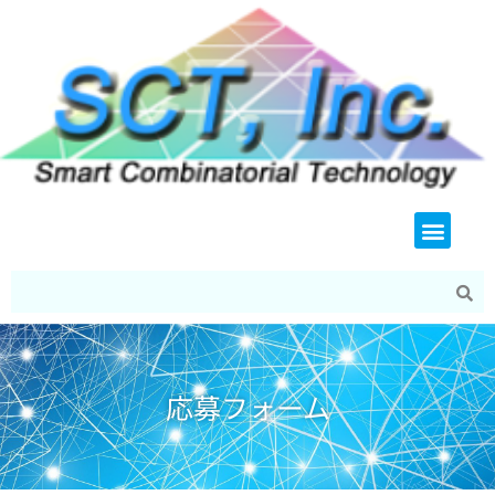
内
容
を
ス
キ
ッ
プ
メ
ニ
ュ
ー
応募フォーム