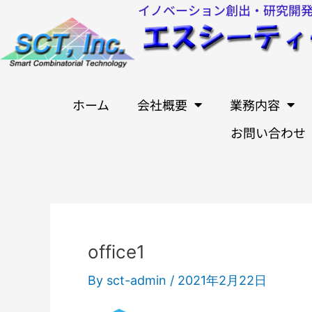
イノベーション創出・研究開
内
容
を
ス
キ
ホーム
会社概要
業務内容
ッ
お問い合わせ
プ
office1
By
sct-admin
/
2021年2月22日