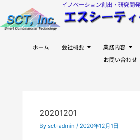
イノベーション創出・研究開
内
容
を
ス
キ
ホーム
会社概要
業務内容
ッ
お問い合わせ
プ
Post
navigation
20201201
By
sct-admin
/
2020年12月1日