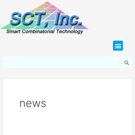
内
容
を
ス
キ
メ
ッ
ニ
プ
ュ
ー
news