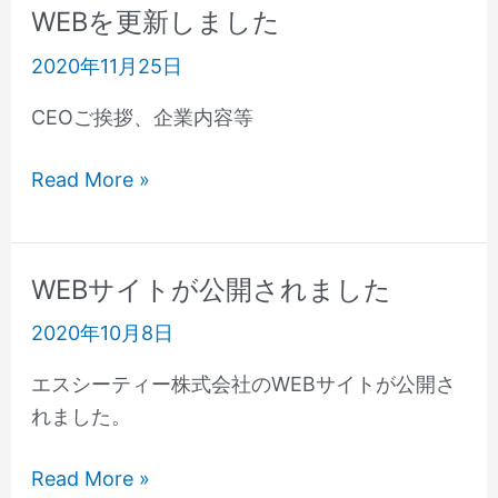
WEBを更新しました
WEB
を
2020年11月25日
更
CEOご挨拶、企業内容等
新
し
Read More »
ま
し
た
WEBサイトが公開されました
WEB
サ
2020年10月8日
イ
エスシーティー株式会社のWEBサイトが公開さ
ト
れました。
が
公
Read More »
開