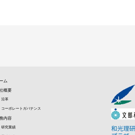
ーム
社概要
沿革
コーポレートガバナンス
務内容
和光理
研究業績