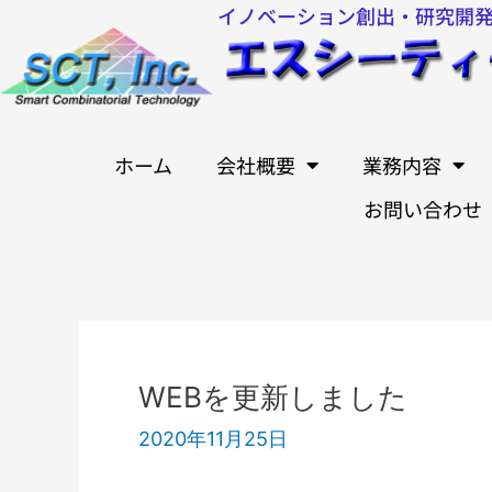
イノベーション創出・研究開
内
容
を
ス
キ
ホーム
会社概要
業務内容
ッ
お問い合わせ
プ
Post
navigation
WEBを更新しました
2020年11月25日